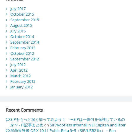
July 2017
October 2015
September 2015
August 2015
July 2015
October 2014
September 2014
February 2013
October 2012
September 2012
July 2012
April 2012
March 2012
February 2012
January 2012
Recent Comments
SIPをもっと深く知ってみよう！ 〜SIPは一体何を保護しているの
か〜 - IT記事まとめ
on
SIP/Rootless Internal in El Capitan and later
黑蘋果升級 OS X 10.11 Public Beta 3~5（SIP/USB2 fix） – Ben