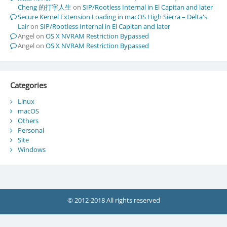
Cheng 的打字人生
on
SIP/Rootless Internal in El Capitan and later
Secure Kernel Extension Loading in macOS High Sierra – Delta's
Lair
on
SIP/Rootless Internal in El Capitan and later
Angel
on
OS X NVRAM Restriction Bypassed
Angel
on
OS X NVRAM Restriction Bypassed
Categories
Linux
macOS
Others
Personal
Site
Windows
© 2012-2018 All rights reserved