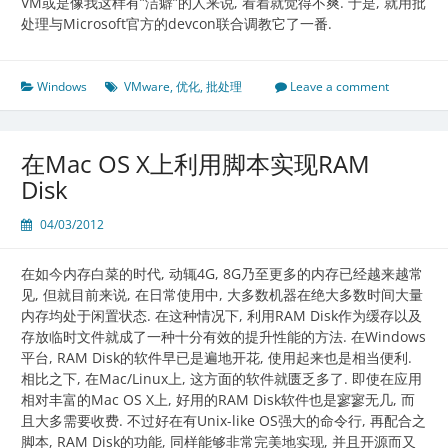
VM或是像我这样有”洁癖”的人来说, 看着就觉得不爽. 于是, 就用批
处理与Microsoft官方的devcon联合调教它了一番.
Windows
VMware
,
优化
,
批处理
Leave a comment
在Mac OS X上利用脚本实现RAM
Disk
04/03/2012
在如今内存白菜的时代, 动辄4G, 8G乃至更多的内存已经越来越常
见, 但就目前来说, 在日常使用中, 大多数机器在绝大多数时间大量
内存均处于闲置状态. 在这种情况下, 利用RAM Disk作为缓存以及
存放临时文件就成了一种十分有效的提升性能的方法. 在Windows
平台, RAM Disk的软件早已是遍地开花, 使用起来也是相当便利.
相比之下, 在Mac/Linux上, 这方面的软件就匮乏多了. 即使在应用
相对丰富的Mac OS X上, 好用的RAM Disk软件也是寥寥无几, 而
且大多需要收费. 不过好在有Unix-like OS强大的命令行, 再配合之
脚本, RAM Disk的功能, 同样能够非常完美地实现, 并且开源而又