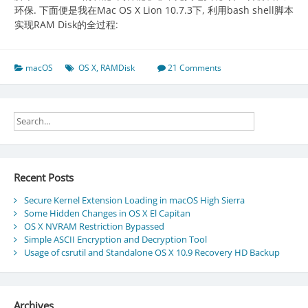
环保. 下面便是我在Mac OS X Lion 10.7.3下, 利用bash shell脚本
实现RAM Disk的全过程:
macOS
OS X
,
RAMDisk
21 Comments
Recent Posts
Secure Kernel Extension Loading in macOS High Sierra
Some Hidden Changes in OS X El Capitan
OS X NVRAM Restriction Bypassed
Simple ASCII Encryption and Decryption Tool
Usage of csrutil and Standalone OS X 10.9 Recovery HD Backup
Archives