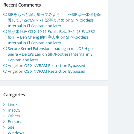
Recent Comments
SIPをもっと深く知ってみよう！ 〜SIPは一体何を保
護しているのか〜 - IT記事まとめ
on
SIP/Rootless
Internal in El Capitan and later
黑蘋果升級 OS X 10.11 Public Beta 3~5（SIP/USB2
fix） – Ben Cheng 的打字人生
on
SIP/Rootless
Internal in El Capitan and later
Secure Kernel Extension Loading in macOS High
Sierra – Delta's Lair
on
SIP/Rootless Internal in El
Capitan and later
Angel
on
OS X NVRAM Restriction Bypassed
Angel
on
OS X NVRAM Restriction Bypassed
Categories
Linux
macOS
Others
Personal
Site
Windows