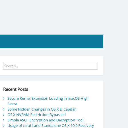
Recent Posts
Secure Kernel Extension Loading in macOS High
Sierra
Some Hidden Changes in OS X El Capitan
OS X NVRAM Restriction Bypassed
Simple ASCII Encryption and Decryption Tool
Usage of csrutil and Standalone OS X 10.9 Recovery