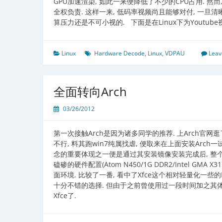
GPU加速渲染, 如此一来便降低了不少的CPU占用. 然
全权负责. 这样一来, 低码率视频尚且能够对付, 一旦清晰度一
算压力还是不可小视的. 下面是在Linux下为Youtub
Linux
Hardware Decode
,
Linux
,
VDPAU
Leav
全面转向Arch
03/26/2012
第一次接触Arch是因为诸多同学的推荐. 上Arch官网
不行, 料其跑win7纯属找虐, 便取来在上面安装Arch
念的重要体现之一便是通过其安装镜像安装完成后, 整个
磕碜的硬件配置(Atom N450/1G DDR2/Intel GM
面环境. 比较了一番, 看中了Xfce这个相对轻量化一些的
十分不错的选择. 但由于之前曾使用过一段时间加之其体
Xfce了.