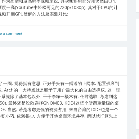
而, 作为高清晰度高码率视频来说, 其视频解码部分却仍然由CPU
高(Youtube中轻松可见的720p/1080p), 其对于CPU的计
e视频开启GPU硬解的方法及实测对比:
e a comment
逛了一圈, 觉得挺有意思, 正好手头有一赠送的上网本, 配置残废到
一试. Arch的一大特点就是赋予了用户最大化的自由选择权, 这一理
系统除了基本包以外, 干干净净一概木有, 任君选取. 考虑到这
A X3150), 最终还是没敢选择GNOME3, KDE4这些个所谓重量级的桌
DE. 当然, 若是考虑更低的资源占用, 来自台湾的LXDE也是一个
积小巧, 依赖很少, 方便于其他桌面环境共存, 所以就打算先上