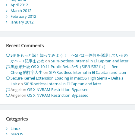
April 2012
March 2012
February 2012
January 2012
Recent Comments
SIPをもっと深く知ってみよう！ 〜SIPは一体何を保護しているの
か〜 - IT記事まとめ
on
SIP/Rootless Internal in El Capitan and later
黑蘋果升級 OS X 10.11 Public Beta 3~5（SIP/USB2 fix） – Ben
Cheng 的打字人生
on
SIP/Rootless Internal in El Capitan and later
Secure Kernel Extension Loading in macOS High Sierra – Delta's
Lair
on
SIP/Rootless Internal in El Capitan and later
Angel
on
OS X NVRAM Restriction Bypassed
Angel
on
OS X NVRAM Restriction Bypassed
Categories
Linux
macOS