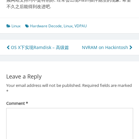
不久之后能得到改进吧.
Linux
Hardware Decode
,
Linux
,
VDPAU
Post
OS X下实现Ramdisk – 高级篇
NVRAM on Hackintosh
navigation
Leave a Reply
Your email address will not be published.
Required fields are marked
*
Comment
*